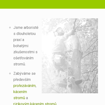
Jsme arboristé
s dlouholetou
praxí a
bohatými
zkušenostmi s
ošetřováním
stromů.
Zabýváme se
především
prořezáváním
,
kácením
stromů
a
rizikovým kácením stromů
.